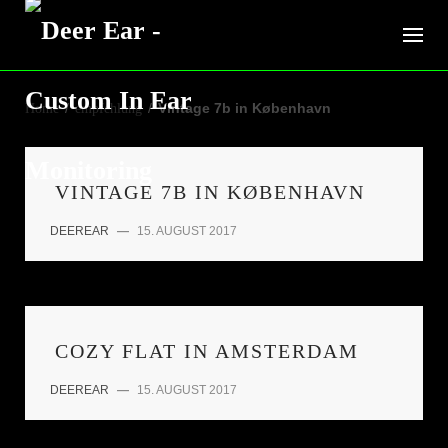
Skip
to
content
Home
/
empfehlung
/
Vintage 7b in København
VINTAGE 7B IN KØBENHAVN
DEEREAR
—
15. AUGUST 2017
COZY FLAT IN AMSTERDAM
DEEREAR
—
15. AUGUST 2017